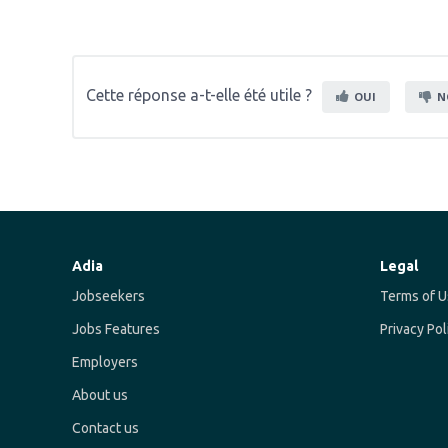
Cette réponse a-t-elle été utile ?
OUI
N
Adia
Legal
Jobseekers
Terms of U
Jobs Features
Privacy Pol
Employers
About us
Contact us