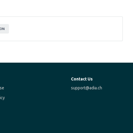
ON
Contact Us
se
support@adia.ch
icy